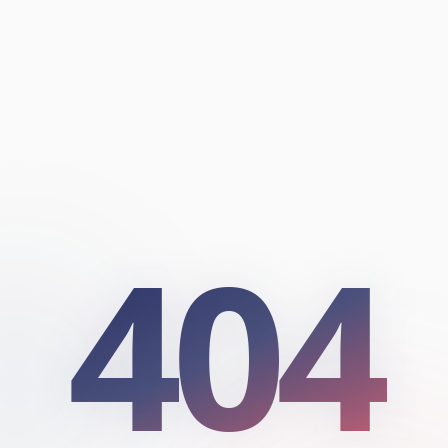
404
404