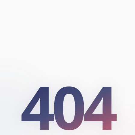
404
404