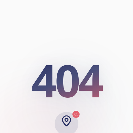
404
404