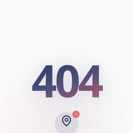
404
404