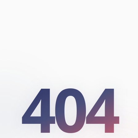
404
404