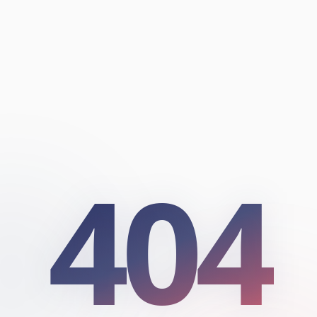
404
404