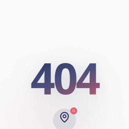
404
404