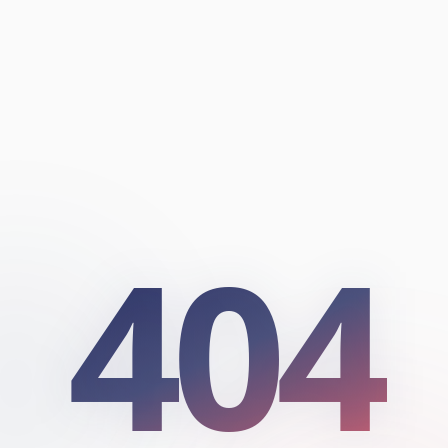
404
404