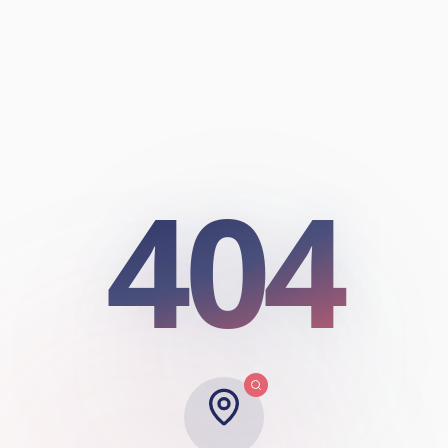
404
404