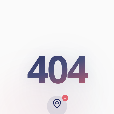
404
404