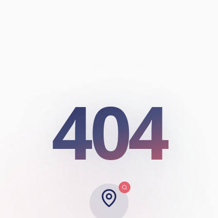
404
404