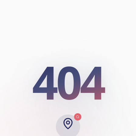
404
404