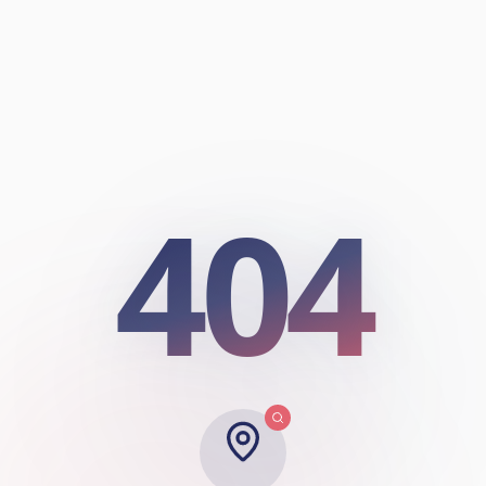
404
404