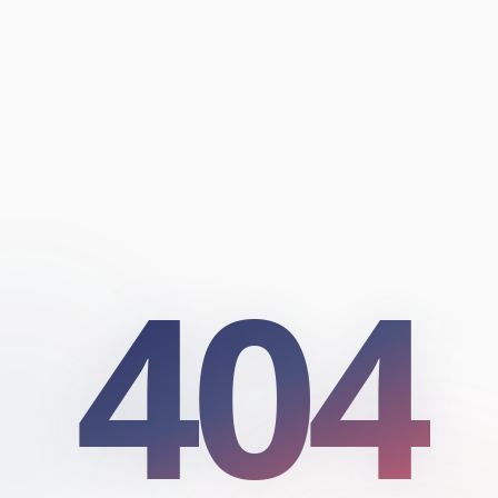
404
404