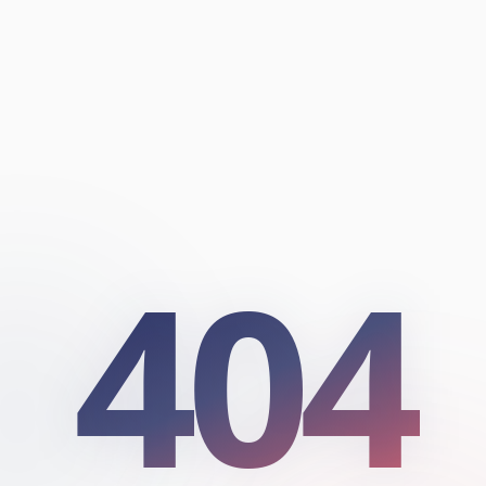
404
404