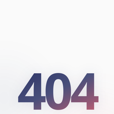
404
404