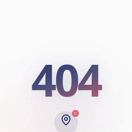
404
404